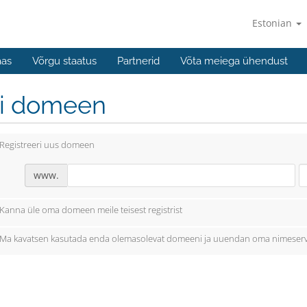
Estonian
aas
Võrgu staatus
Partnerid
Võta meiega ühendust
li domeen
Registreeri uus domeen
www.
Kanna üle oma domeen meile teisest registrist
Ma kavatsen kasutada enda olemasolevat domeeni ja uuendan oma nimeserv