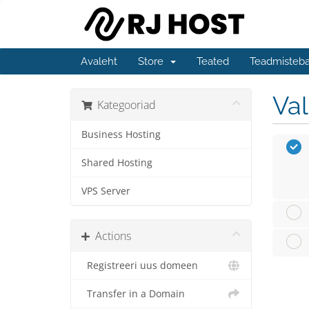
Avaleht
Store
Teated
Teadmisteb
Va
Kategooriad
Business Hosting
Shared Hosting
VPS Server
Actions
Registreeri uus domeen
Transfer in a Domain