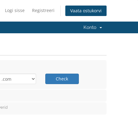
Logi sisse
Registreeri
Vaata ostukorvi
Konto
Check
erid