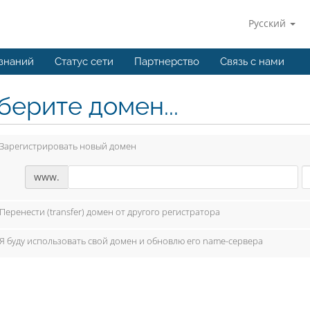
Русский
 знаний
Статус сети
Партнерство
Связь с нами
берите домен...
Зарегистрировать новый домен
www.
Перенести (transfer) домен от другого регистратора
Я буду использовать свой домен и обновлю его name-сервера