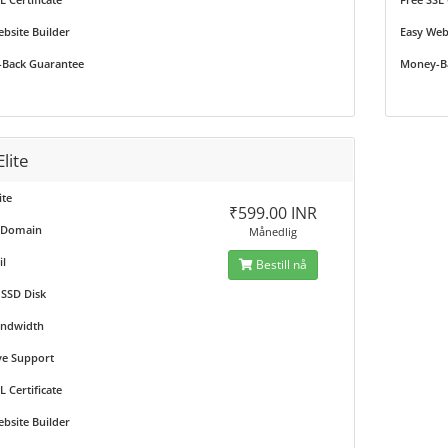
bsite Builder
Easy Web
Back Guarantee
Money-B
Elite
ite
₹599.00 INR
 Domain
Månedlig
l
Bestill nå
 SSD Disk
andwidth
ve Support
L Certificate
bsite Builder