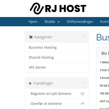
Hjem
Butikk
Driftsmeldinger
Kunn
Bus
Kategorier
Business Hosting
Biz 
Shared Hosting
1 Webs
VPS Server
3 Sub 
3 Email
Handlinger
50 GB 
Registrer et nytt domene
100 GB
24/7 Li
Overfør et domene
Free SS