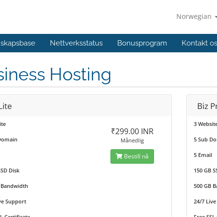
Norwegian
skapsbase
Nettverksstatus
Bonusprogram
Kontakt o
iness Hosting
Lite
Biz P
ite
3 Websit
₹299.00 INR
Domain
5 Sub D
Månedlig
5 Email
Bestill nå
SSD Disk
150 GB S
 Bandwidth
500 GB 
ve Support
24/7 Liv
L Certificate
Free SSL 