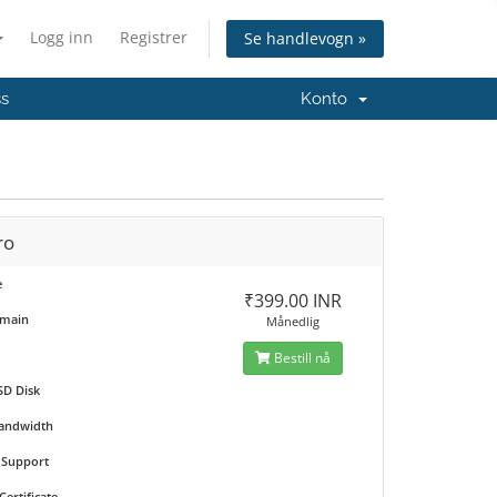
Logg inn
Registrer
Se handlevogn »
ss
Konto
ro
e
₹399.00 INR
omain
Månedlig
Bestill nå
SD Disk
Bandwidth
e Support
Certificate