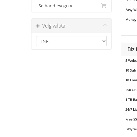
Se handlevogn »
Easy We
Money-
Velg valuta
Biz 
5 Webs
10 Sub
10 Emai
250 GB
1 TB B
24/7 Li
Free SS
Easy We